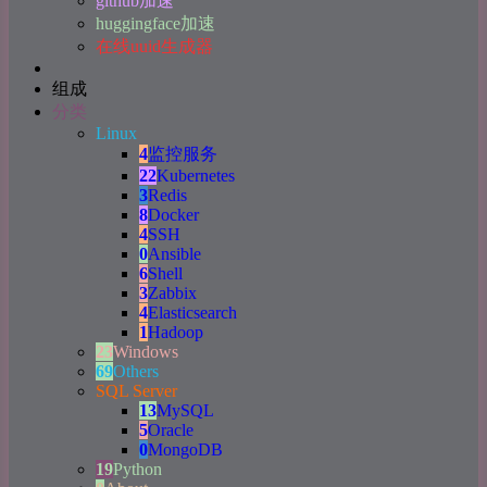
github加速
huggingface加速
在线uuid生成器
组成
分类
Linux
4
监控服务
22
Kubernetes
3
Redis
8
Docker
4
SSH
0
Ansible
6
Shell
3
Zabbix
4
Elasticsearch
1
Hadoop
23
Windows
69
Others
SQL Server
13
MySQL
5
Oracle
0
MongoDB
19
Python