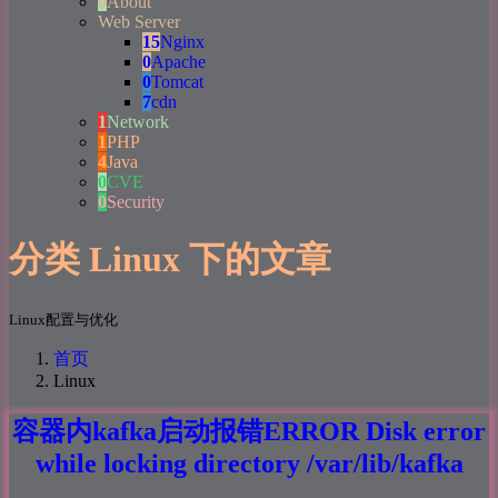
0
About
Web Server
15
Nginx
0
Apache
0
Tomcat
7
cdn
1
Network
1
PHP
4
Java
0
CVE
0
Security
分类 Linux 下的文章
Linux配置与优化
首页
Linux
容器内kafka启动报错ERROR Disk error
while locking directory /var/lib/kafka