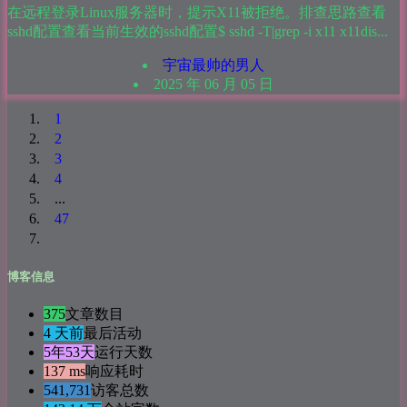
在远程登录Linux服务器时，提示X11被拒绝。排查思路查看
sshd配置查看当前生效的sshd配置$ sshd -T|grep -i x11 x11dis...
宇宙最帅的男人
2025 年 06 月 05 日
1
2
3
4
...
47
博客信息
375
文章数目
4 天前
最后活动
5年53天
运行天数
137 ms
响应耗时
541,731
访客总数