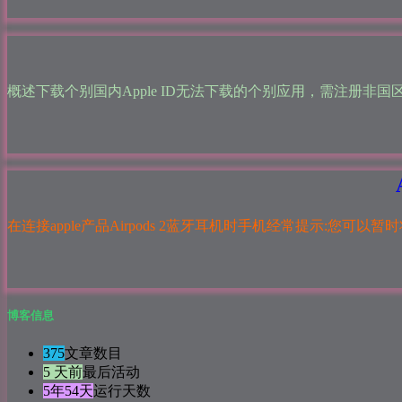
概述下载个别国内Apple ID无法下载的个别应用，需注册非国区Ap
在连接apple产品Airpods 2蓝牙耳机时手机经常提示:您可以暂时将A
博客信息
375
文章数目
5 天前
最后活动
5年54天
运行天数