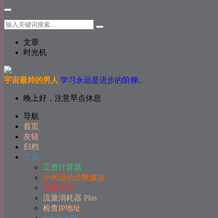
文章
时光机
宇宙最帅的男人
学习永远是进步的阶梯。
晚上好，注意早点休息
导航
首页
友链
归档
工具
工资计算器
小米运动步数修改
流量杀手
流量消耗器 Plus
检查IP地址