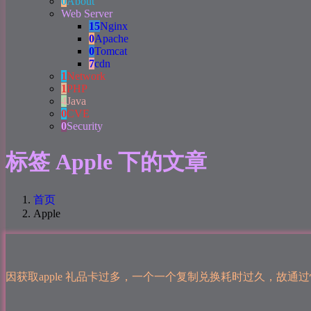
0
About
Web Server
15
Nginx
0
Apache
0
Tomcat
7
cdn
1
Network
1
PHP
4
Java
0
CVE
0
Security
标签 Apple 下的文章
首页
Apple
因获取apple 礼品卡过多，一个一个复制兑换耗时过久，故通过快