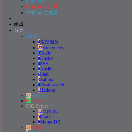
github加速
huggingface加速
在线uuid生成器
组成
分类
Linux
4
监控服务
22
Kubernetes
3
Redis
8
Docker
4
SSH
0
Ansible
6
Shell
3
Zabbix
4
Elasticsearch
1
Hadoop
23
Windows
69
Others
SQL Server
13
MySQL
5
Oracle
0
MongoDB
19
Python