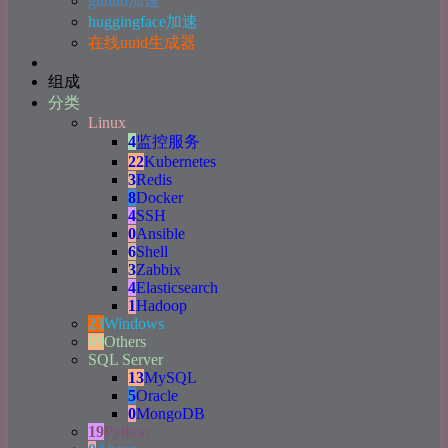
github加速
huggingface加速
在线uuid生成器
组成
分类
Linux
4
监控服务
22
Kubernetes
3
Redis
8
Docker
4
SSH
0
Ansible
6
Shell
3
Zabbix
4
Elasticsearch
1
Hadoop
23
Windows
69
Others
SQL Server
13
MySQL
5
Oracle
0
MongoDB
19
Python