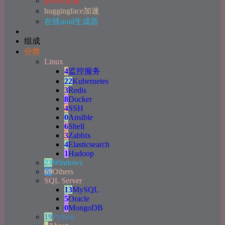
github加速
huggingface加速
在线uuid生成器
组成
分类
Linux
4
监控服务
22
Kubernetes
3
Redis
8
Docker
4
SSH
0
Ansible
6
Shell
3
Zabbix
4
Elasticsearch
1
Hadoop
23
Windows
69
Others
SQL Server
13
MySQL
5
Oracle
0
MongoDB
19
Python