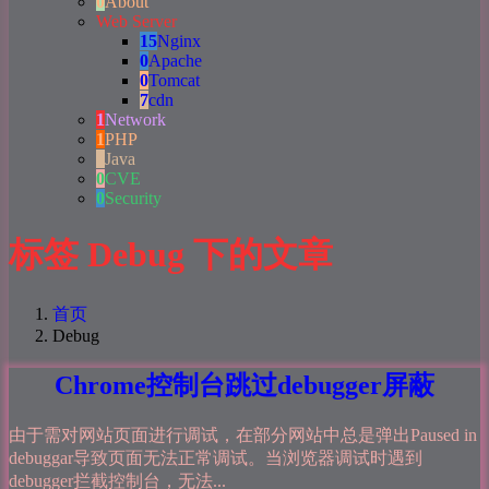
0
About
Web Server
15
Nginx
0
Apache
0
Tomcat
7
cdn
1
Network
1
PHP
4
Java
0
CVE
0
Security
标签 Debug 下的文章
首页
Debug
Chrome控制台跳过debugger屏蔽
由于需对网站页面进行调试，在部分网站中总是弹出Paused in
debuggar导致页面无法正常调试。当浏览器调试时遇到
debugger拦截控制台，无法...