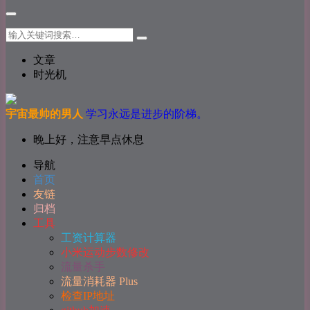
文章
时光机
宇宙最帅的男人
学习永远是进步的阶梯。
晚上好，注意早点休息
导航
首页
友链
归档
工具
工资计算器
小米运动步数修改
流量杀手
流量消耗器 Plus
检查IP地址