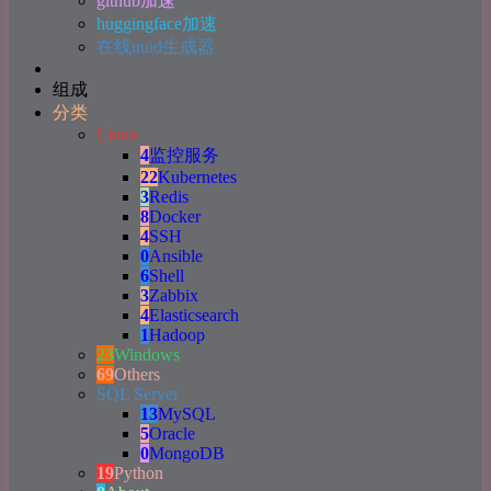
github加速
huggingface加速
在线uuid生成器
组成
分类
Linux
4
监控服务
22
Kubernetes
3
Redis
8
Docker
4
SSH
0
Ansible
6
Shell
3
Zabbix
4
Elasticsearch
1
Hadoop
23
Windows
69
Others
SQL Server
13
MySQL
5
Oracle
0
MongoDB
19
Python