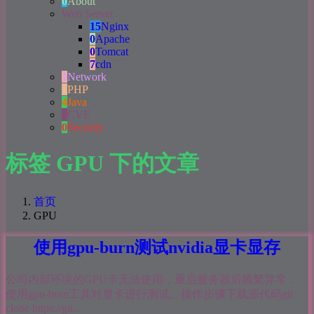
0
About
Web Server
15
Nginx
0
Apache
0
Tomcat
7
cdn
1
Network
1
PHP
4
Java
0
CVE
0
Security
标签 GPU 下的文章
首页
GPU
使用gpu-burn测试nvidia显卡显存
公司内部环境的GPU卡无法使用，重启服务器后频繁异常，
使用gpu-burn工具对显卡进行测试。操作步骤下载源代码git
clone https://git...