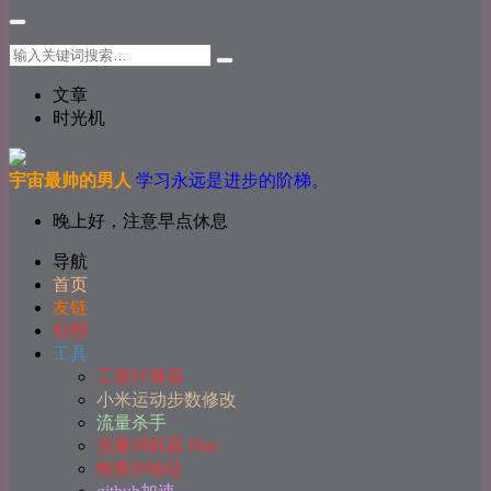
文章
时光机
宇宙最帅的男人
学习永远是进步的阶梯。
晚上好，注意早点休息
导航
首页
友链
归档
工具
工资计算器
小米运动步数修改
流量杀手
流量消耗器 Plus
检查IP地址