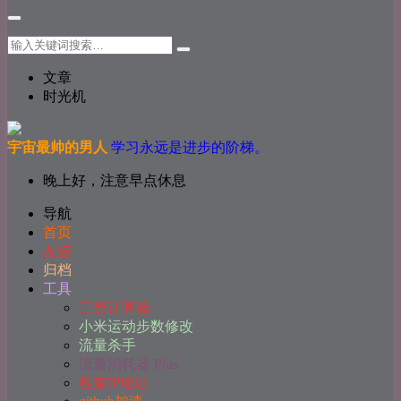
文章
时光机
宇宙最帅的男人
学习永远是进步的阶梯。
晚上好，注意早点休息
导航
首页
友链
归档
工具
工资计算器
小米运动步数修改
流量杀手
流量消耗器 Plus
检查IP地址