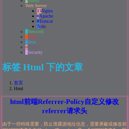
0
About
Web Server
15
Nginx
0
Apache
0
Tomcat
7
cdn
1
Network
1
PHP
4
Java
0
CVE
0
Security
标签 Html 下的文章
首页
Html
html前端Referrer-Policy自定义修改
referrer请求头
由于一些特殊需要，防止泄露源地址信息，需要屏蔽或修改前