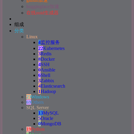
github加速
huggingface加速
在线uuid生成器
组成
分类
Linux
4
监控服务
22
Kubernetes
3
Redis
8
Docker
4
SSH
0
Ansible
6
Shell
3
Zabbix
4
Elasticsearch
1
Hadoop
23
Windows
69
Others
SQL Server
13
MySQL
5
Oracle
0
MongoDB
19
Python