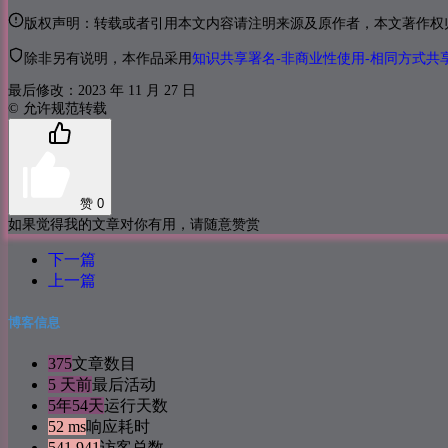
版权声明：转载或者引用本文内容请注明来源及原作者，本文著作权归 (lol
除非另有说明，本作品采用
知识共享署名-非商业性使用-相同方式共享 
最后修改：2023 年 11 月 27 日
© 允许规范转载
赞
0
如果觉得我的文章对你有用，请随意赞赏
下一篇
上一篇
博客信息
375
文章数目
5 天前
最后活动
5年54天
运行天数
52 ms
响应耗时
541,941
访客总数