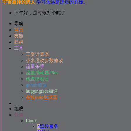
宇宙最帅的男人
学习永远是进步的阶梯。
下午好，是时候打个盹了
导航
首页
友链
归档
工具
工资计算器
小米运动步数修改
流量杀手
流量消耗器 Plus
检查IP地址
github加速
huggingface加速
在线uuid生成器
组成
分类
Linux
4
监控服务