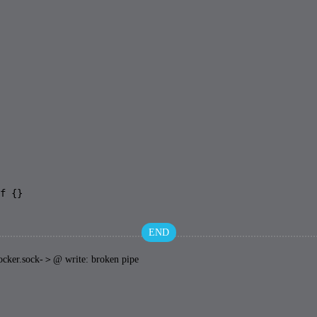
f {}
END
.sock-＞@ write: broken pipe