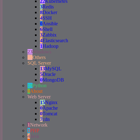
22
Kubernetes
3
Redis
8
Docker
4
SSH
0
Ansible
6
Shell
3
Zabbix
4
Elasticsearch
1
Hadoop
23
Windows
69
Others
SQL Server
13
MySQL
5
Oracle
0
MongoDB
19
Python
0
About
Web Server
15
Nginx
0
Apache
0
Tomcat
7
cdn
1
Network
1
PHP
4
Java