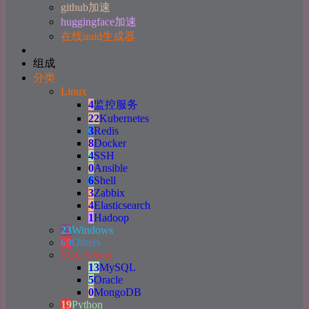
github加速
huggingface加速
在线uuid生成器
组成
分类
Linux
4
监控服务
22
Kubernetes
3
Redis
8
Docker
4
SSH
0
Ansible
6
Shell
3
Zabbix
4
Elasticsearch
1
Hadoop
23
Windows
69
Others
SQL Server
13
MySQL
5
Oracle
0
MongoDB
19
Python