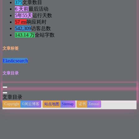
375
文章数目
6 天前
最后活动
5年55天
运行天数
57 ms
响应耗时
542,309
访客总数
143.14 万
全站字数
文章标签
Elasticsearch
文章目录
文章目录
Copyright
©闲云博客
站点地图
Sitemap
证书
Zerossl