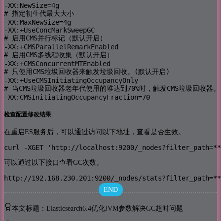
-XX:NewSize=4g

# 指定初生代最大大小

-XX:MaxNewSize=4g

-XX:+UseConcMarkSweepGC

# 启用CMS并行标记（默认开启）

-XX:+CMSParallelRemarkEnabled

# 启用CMS多线程收集（默认开启）

-XX:+CMSConcurrentMTEnabled

# 只使用CMS垃圾回收器来触发垃圾回收。(默认开启)

-XX:+UseCMSInitiatingOccupancyOnly

# 当CMS垃圾回收器老年代使用的堆达到70%时，触发CMS垃圾回收器。

-XX:CMSInitiatingOccupancyFraction=70
检查配置修改结果
在重启ES服务后，可以通过访问以下地址，查看是否生效。
curl -XGET 'http://localhost:9200/_nodes?filter_path=**
可以通过以下接口查看GC次数。
http://192.168.230.201:9200/_nodes/stats?filter_path=**
END
本文标题：Elasticsearch6.4优化JVM参数解决GC超时问题