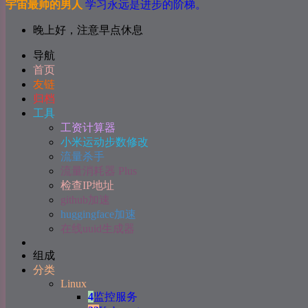
宇宙最帅的男人
学习永远是进步的阶梯。
晚上好，注意早点休息
导航
首页
友链
归档
工具
工资计算器
小米运动步数修改
流量杀手
流量消耗器 Plus
检查IP地址
github加速
huggingface加速
在线uuid生成器
组成
分类
Linux
4
监控服务