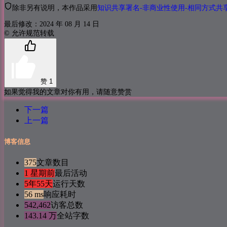
除非另有说明，本作品采用
知识共享署名-非商业性使用-相同方式共享 
最后修改：2024 年 08 月 14 日
© 允许规范转载
赞
1
如果觉得我的文章对你有用，请随意赞赏
下一篇
上一篇
博客信息
375
文章数目
1 星期前
最后活动
5年55天
运行天数
56 ms
响应耗时
542,462
访客总数
143.14 万
全站字数