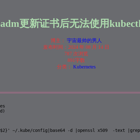
beadm更新证书后无法使用kubect
博主：
宇宙最帅的男人
发布时间：
2024 年 08 月 14 日
787 次浏览
891字数
分类：
Kubernetes
es

d)
$2}' ~/.kube/config|base64 -d |openssl x509  -text |grep