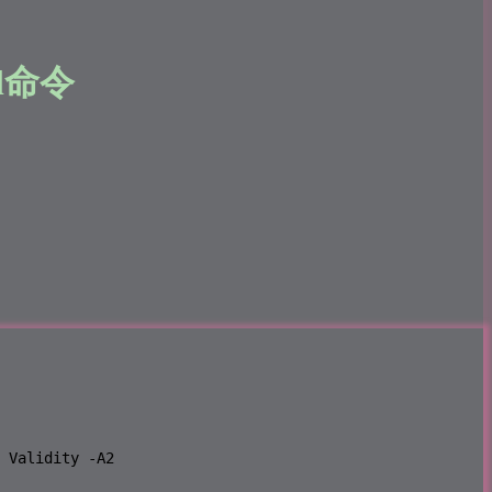
l命令
 Validity -A2
