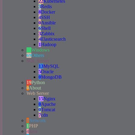
22
Kubernetes
3
Redis
8
Docker
4
SSH
0
Ansible
6
Shell
3
Zabbix
4
Elasticsearch
1
Hadoop
23
Windows
69
Others
SQL Server
13
MySQL
5
Oracle
0
MongoDB
19
Python
0
About
Web Server
15
Nginx
0
Apache
0
Tomcat
7
cdn
1
Network
1
PHP
4
Java