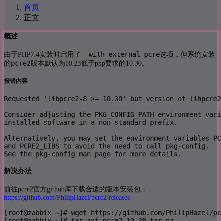
首页
正文
概述
--with-external-pcre
由于PHP7.4安装时启用了
选项，但系统安装
pcre2
的
版本默认为10.23低于php要求的10.30。
报错内容
Requested 'libpcre2-8 >= 10.30' but version of libpcre2
Consider adjusting the PKG_CONFIG_PATH environment vari
installed software in a non-standard prefix.

Alternatively, you may set the environment variables PC
and PCRE2_LIBS to avoid the need to call pkg-config.

See the pkg-config man page for more details.
解决办法
前往pcre2官方github库下载合适的版本安装包：
https://github.com/PhilipHazel/pcre2/releases
[root@zabbix ~]# wget https://github.com/PhilipHazel/pc
[root@zabbix ~]# tar zxf pcre2-10.38.tar.gz 
