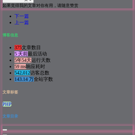
如果觉得我的文章对你有用，请随意赞赏
下一篇
上一篇
博客信息
375
文章数目
5 天前
最后活动
5年54天
运行天数
59 ms
响应耗时
542,012
访客总数
143.14 万
全站字数
文章标签
PHP
文章目录