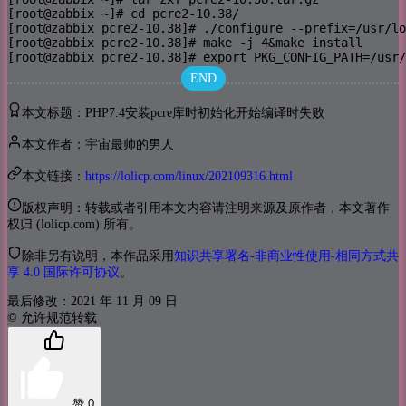
[root@zabbix ~]# cd pcre2-10.38/

[root@zabbix pcre2-10.38]# ./configure --prefix=/usr/lo
[root@zabbix pcre2-10.38]# make -j 4&make install

[root@zabbix pcre2-10.38]# export PKG_CONFIG_PATH=/usr/
END
本文标题：PHP7.4安装pcre库时初始化开始编译时失败
本文作者：宇宙最帅的男人
本文链接：
https://lolicp.com/linux/202109316.html
版权声明：转载或者引用本文内容请注明来源及原作者，本文著作
权归 (lolicp.com) 所有。
除非另有说明，本作品采用
知识共享署名-非商业性使用-相同方式共
享 4.0 国际许可协议
。
最后修改：2021 年 11 月 09 日
© 允许规范转载
赞
0