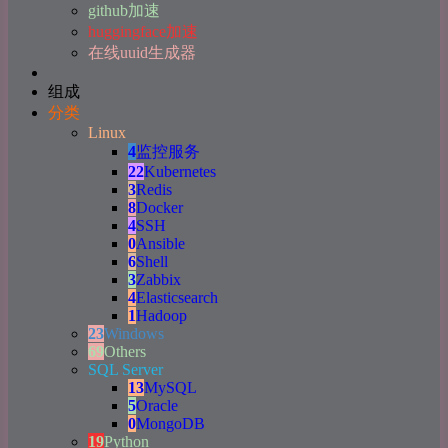
github加速
huggingface加速
在线uuid生成器
组成
分类
Linux
4
监控服务
22
Kubernetes
3
Redis
8
Docker
4
SSH
0
Ansible
6
Shell
3
Zabbix
4
Elasticsearch
1
Hadoop
23
Windows
69
Others
SQL Server
13
MySQL
5
Oracle
0
MongoDB
19
Python