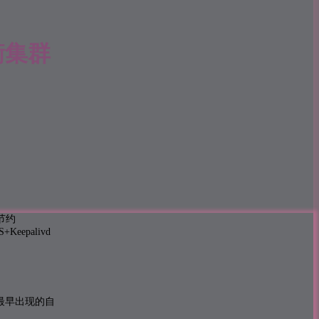
均衡集群
节约
palivd
国内最早出现的自