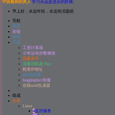
宇宙最帅的男人
学习永远是进步的阶梯。
早上好，永远年轻，永远热泪盈眶
导航
首页
友链
归档
工具
工资计算器
小米运动步数修改
流量杀手
流量消耗器 Plus
检查IP地址
github加速
huggingface加速
在线uuid生成器
组成
分类
Linux
4
监控服务