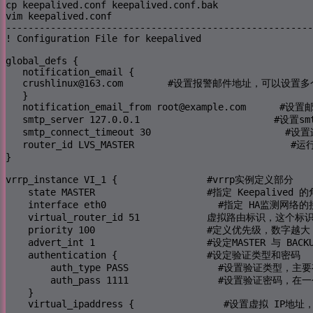
cp keepalived.conf keepalived.conf.bak

vim keepalived.conf

-------------------------------------------------------
! Configuration File for keepalived

global_defs {

   notification_email {    

   crushlinux@163.com        #设置报警邮件地址，可
   }

   notification_email_from root@example.com      #
   smtp_server 127.0.0.1                        #设置
   smtp_connect_timeout 30                       
   router_id LVS_MASTER                      
}

vrrp_instance VI_1 {                #vrrp实例定义部分     
    state MASTER                    #指定 Keep
    interface eth0                    #指定 HA监测网络的
    virtual_router_id 51            虚拟路由标识
    priority 100                    #定义优先级，
    advert_int 1                    #设定MASTE
    authentication {                #设定验证类型和密码 

        auth_type PASS                #设置验证类型，主要
        auth_pass 1111                #设置验证密码
    }

    virtual_ipaddress {                #设置虚拟