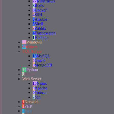
22
Kubernetes
3
Redis
8
Docker
4
SSH
0
Ansible
6
Shell
3
Zabbix
4
Elasticsearch
1
Hadoop
23
Windows
69
Others
SQL Server
13
MySQL
5
Oracle
0
MongoDB
19
Python
0
About
Web Server
15
Nginx
0
Apache
0
Tomcat
7
cdn
1
Network
1
PHP
4
Java