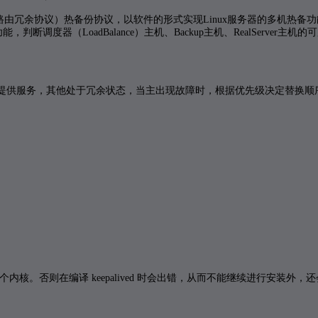
cy Protocal，虚拟路由冗余协议）热备份协议，以软件的形式实现Linux服务器的多机热
）功能，判断调度器（LoadBalance）主机、Backup主机、RealServer主机
。
外提供服务，其他处于冗余状态，当主出现故障时，根据优先级决定替换顺序
多个内核。否则在编译 keepalived 时会出错，从而不能继续进行安装外，还会使