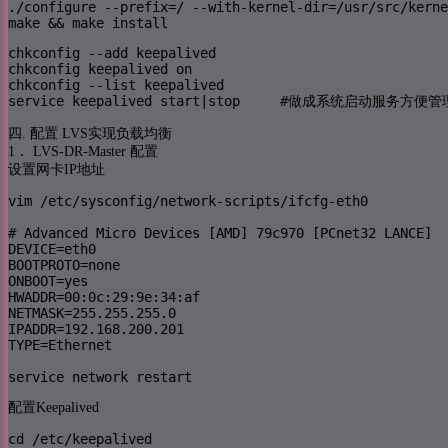
./configure --prefix=/ --with-kernel-dir=/usr/src/kerne
make && make install
chkconfig --add keepalived

chkconfig keepalived on

chkconfig --list keepalived

service keepalived start|stop     #做成系统启动服务方便管
四. 配置 LVS实现负载均衡
1． LVS-DR-Master 配置
设置网卡IP地址
vim /etc/sysconfig/network-scripts/ifcfg-eth0

# Advanced Micro Devices [AMD] 79c970 [PCnet32 LANCE]

DEVICE=eth0

BOOTPROTO=none

ONBOOT=yes

HWADDR=00:0c:29:9e:34:af

NETMASK=255.255.255.0

IPADDR=192.168.200.201

TYPE=Ethernet

service network restart
配置Keepalived
cd /etc/keepalived
