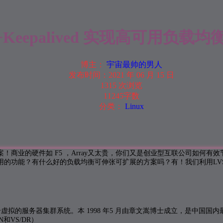
+Keepalived 实现高可用负载
博主：
宇宙最帅的男人
发布时间：
2021 年 06 月 15 日
1315 次浏览
11245字数
分类：
Linux
商业的硬件如 F5 ，Array又太贵，你们又是创业型互联公司如何有效
能？有什么好的负载均衡可伸张可扩展的方案吗？有！我们利用LVS+Kee
。
服务器，是一个虚拟的服务器集群系统。本 1998 年5 月由章文嵩博士成立，是中国
和VS/DR）