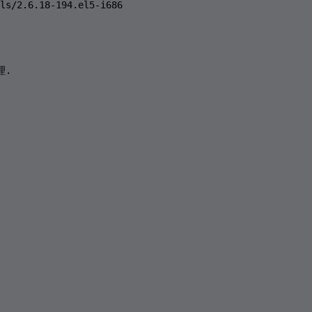
ls/2.6.18-194.el5-i686

理.