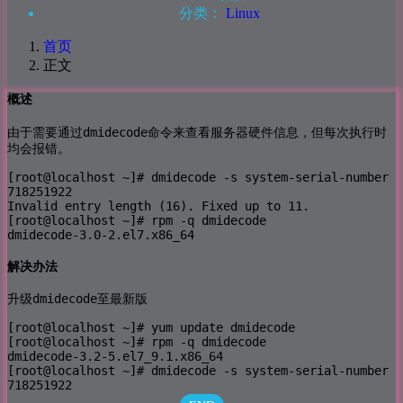
分类：
Linux
首页
正文
概述
dmidecode
由于需要通过
命令来查看服务器硬件信息，但每次执行时
均会报错。
[root@localhost ~]# dmidecode -s system-serial-number

718251922

Invalid entry length (16). Fixed up to 11.

[root@localhost ~]# rpm -q dmidecode

dmidecode-3.0-2.el7.x86_64
解决办法
dmidecode
升级
至最新版
[root@localhost ~]# yum update dmidecode

[root@localhost ~]# rpm -q dmidecode

dmidecode-3.2-5.el7_9.1.x86_64

[root@localhost ~]# dmidecode -s system-serial-number

718251922