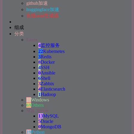
github加速
huggingface加速
在线uuid生成器
组成
分类
Linux
4
监控服务
22
Kubernetes
3
Redis
8
Docker
4
SSH
0
Ansible
6
Shell
3
Zabbix
4
Elasticsearch
1
Hadoop
23
Windows
69
Others
SQL Server
13
MySQL
5
Oracle
0
MongoDB
19
Python