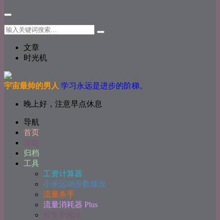
文章
时光机
宇宙最帅的男人
学习永远是进步的阶梯。
晚上好，注意早点休息
导航
首页
友链
归档
工具
工资计算器
小米运动步数修改
流量杀手
流量消耗器 Plus
检查IP地址