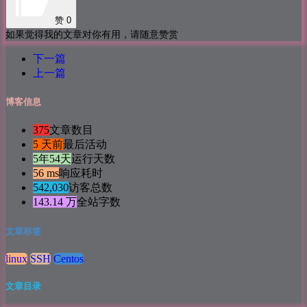
赞
0
如果觉得我的文章对你有用，请随意赞赏
下一篇
上一篇
博客信息
375
文章数目
5 天前
最后活动
5年54天
运行天数
56 ms
响应耗时
542,030
访客总数
143.14 万
全站字数
文章标签
linux
SSH
Centos
文章目录