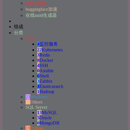
github加速
huggingface加速
在线uuid生成器
组成
分类
Linux
4
监控服务
22
Kubernetes
3
Redis
8
Docker
4
SSH
0
Ansible
6
Shell
3
Zabbix
4
Elasticsearch
1
Hadoop
23
Windows
69
Others
SQL Server
13
MySQL
5
Oracle
0
MongoDB
19
Python