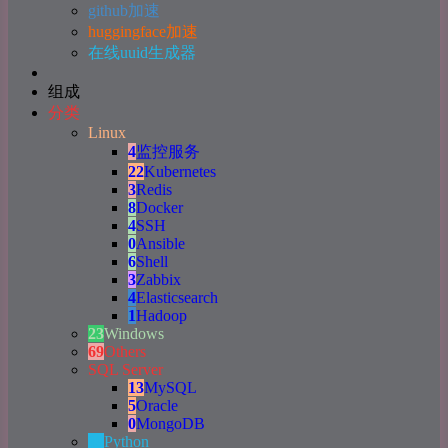
github加速
huggingface加速
在线uuid生成器
组成
分类
Linux
4
监控服务
22
Kubernetes
3
Redis
8
Docker
4
SSH
0
Ansible
6
Shell
3
Zabbix
4
Elasticsearch
1
Hadoop
23
Windows
69
Others
SQL Server
13
MySQL
5
Oracle
0
MongoDB
19
Python