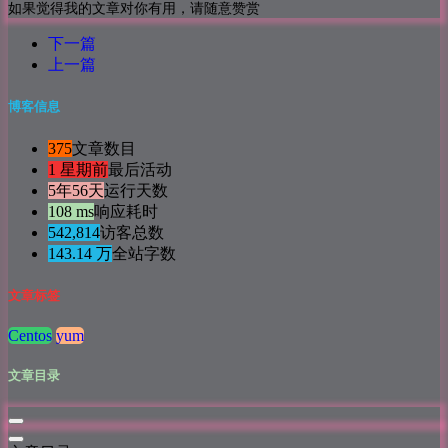
如果觉得我的文章对你有用，请随意赞赏
下一篇
上一篇
博客信息
375
文章数目
1 星期前
最后活动
5年56天
运行天数
108 ms
响应耗时
542,814
访客总数
143.14 万
全站字数
文章标签
Centos
yum
文章目录