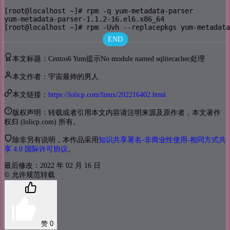
[root@localhost ~]# rpm -q yum-metadata-parser

yum-metadata-parser-1.1.2-16.el6.x86_64

[root@localhost ~]# rpm -Uvh --replacepkgs yum-metadata
END
本文标题：Centos6 Yum提示No module named sqlitecachec处理
本文作者：宇宙最帅的男人
本文链接：
https://lolicp.com/linux/202216402.html
版权声明：转载或者引用本文内容请注明来源及原作者，本文著作
权归 (lolicp.com) 所有。
除非另有说明，本作品采用
知识共享署名-非商业性使用-相同方式共
享 4.0 国际许可协议
。
最后修改：2022 年 02 月 16 日
© 允许规范转载
赞
0