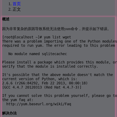
首页
正文
概述
因为非常复杂的原因导致系统无法使用yum命令，并提示如下错误。
[root@localhost ~]# yum list wget

There was a problem importing one of the Python modules

required to run yum. The error leading to this problem 
   No module named sqlitecachec

Please install a package which provides this module, or

verify that the module is installed correctly.

It's possible that the above module doesn't match the

current version of Python, which is:

2.6.6 (r266:84292, Feb 22 2013, 00:00:18) 

[GCC 4.4.7 20120313 (Red Hat 4.4.7-3)]

If you cannot solve this problem yourself, please go to
the yum faq at:

  http://yum.baseurl.org/wiki/Faq
解决办法