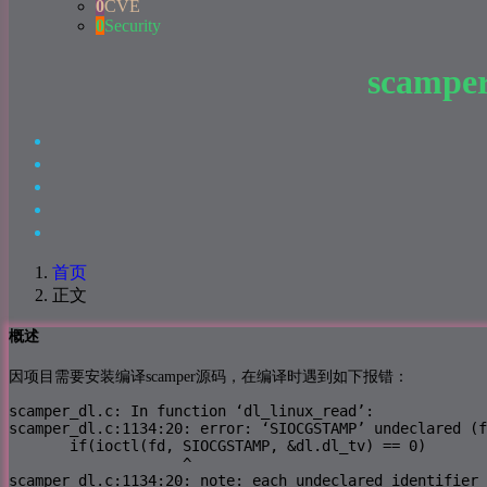
0
CVE
0
Security
scamp
首页
正文
概述
因项目需要安装编译scamper源码，在编译时遇到如下报错：
scamper_dl.c: In function ‘dl_linux_read’:

scamper_dl.c:1134:20: error: ‘SIOCGSTAMP’ undeclared (f
       if(ioctl(fd, SIOCGSTAMP, &dl.dl_tv) == 0)

                    ^

scamper_dl.c:1134:20: note: each undeclared identifier 