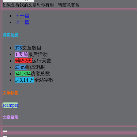
如果觉得我的文章对你有用，请随意赞赏
下一篇
上一篇
博客信息
375
文章数目
3 天前
最后活动
5年52天
运行天数
63 ms
响应耗时
541,304
访客总数
143.14 万
全站字数
文章标签
scamper
文章目录