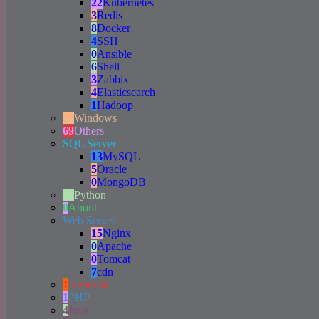
22
Kubernetes
3
Redis
8
Docker
4
SSH
0
Ansible
6
Shell
3
Zabbix
4
Elasticsearch
1
Hadoop
23
Windows
69
Others
SQL Server
13
MySQL
5
Oracle
0
MongoDB
19
Python
0
About
Web Server
15
Nginx
0
Apache
0
Tomcat
7
cdn
1
Network
1
PHP
4
Java