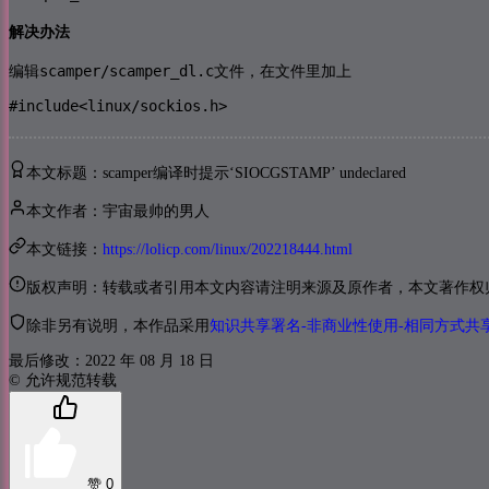
解决办法
scamper/scamper_dl.c
编辑
文件，在文件里加上
#include<linux/sockios.h>
本文标题：scamper编译时提示‘SIOCGSTAMP’ undeclared
本文作者：宇宙最帅的男人
本文链接：
https://lolicp.com/linux/202218444.html
版权声明：转载或者引用本文内容请注明来源及原作者，本文著作权归 (lol
除非另有说明，本作品采用
知识共享署名-非商业性使用-相同方式共享 
最后修改：2022 年 08 月 18 日
© 允许规范转载
赞
0