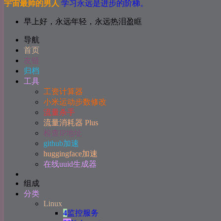
宇宙最帅的男人
学习永远是进步的阶梯。
早上好，永远年轻，永远热泪盈眶
导航
首页
友链
归档
工具
工资计算器
小米运动步数修改
流量杀手
流量消耗器 Plus
检查IP地址
github加速
huggingface加速
在线uuid生成器
组成
分类
Linux
4
监控服务