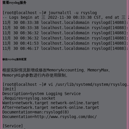
查看rsyslog服务
[root@localhost ~]# journalctl -u rsyslog

-- Logs begin at 三 2022-11-30 08:33:38 CST, end at 三 2
11月 30 08:33:38 localhost.localdomain rsyslogd[14088]: 
11月 30 08:33:38 localhost.localdomain rsyslogd[14088]: 
11月 30 08:36:32 localhost.localdomain rsyslogd[14088]: 
11月 30 08:36:32 localhost.localdomain rsyslogd[14088]: 
11月 30 08:41:53 localhost.localdomain rsyslogd[14088]: 
11月 30 08:46:17 localhost.localdomain rsyslogd[14088]:
修改rsyslog服务配置
MemoryAccounting
MemoryMax
根据实际情况新增或修改
、
、
MemoryHigh
参数进行内存使用限制。
[root@localhost ~]# vi /usr/lib/systemd/system/rsyslog.
[Unit]

Description=System Logging Service

;Requires=syslog.socket

Wants=network.target network-online.target

After=network.target network-online.target

Documentation=man:rsyslogd(8)

Documentation=http://www.rsyslog.com/doc/

[Service]
