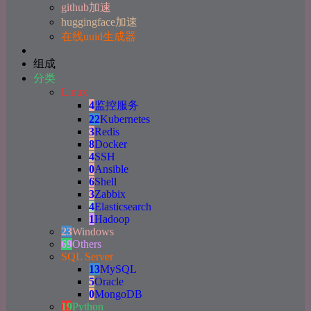
github加速
huggingface加速
在线uuid生成器
组成
分类
Linux
4
监控服务
22
Kubernetes
3
Redis
8
Docker
4
SSH
0
Ansible
6
Shell
3
Zabbix
4
Elasticsearch
1
Hadoop
23
Windows
69
Others
SQL Server
13
MySQL
5
Oracle
0
MongoDB
19
Python