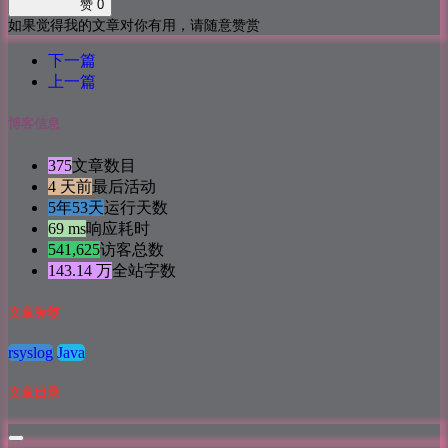
赞
0
如果觉得我的文章对你有用，请随意赞赏
下一篇
上一篇
博客信息
375
文章数目
4 天前
最后活动
5年53天
运行天数
69 ms
响应耗时
541,625
访客总数
143.14 万
全站字数
文章标签
rsyslog
Java
文章目录