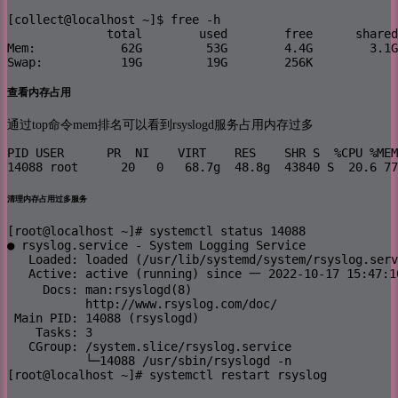
[collect@localhost ~]$ free -h

              total        used        free      shared
Mem:            62G         53G        4.4G        3.1G
Swap:           19G         19G        256K
查看内存占用
通过top命令mem排名可以看到rsyslogd服务占用内存过多
PID USER      PR  NI    VIRT    RES    SHR S  %CPU %MEM
14088 root      20   0   68.7g  48.8g  43840 S  20.6 77
清理内存占用过多服务
[root@localhost ~]# systemctl status 14088

● rsyslog.service - System Logging Service

   Loaded: loaded (/usr/lib/systemd/system/rsyslog.serv
   Active: active (running) since 一 2022-10-17 15:47:10
     Docs: man:rsyslogd(8)

           http://www.rsyslog.com/doc/

 Main PID: 14088 (rsyslogd)

    Tasks: 3

   CGroup: /system.slice/rsyslog.service

           └─14088 /usr/sbin/rsyslogd -n

[root@localhost ~]# systemctl restart rsyslog