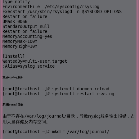
Type=notify

EnvironmentFile=-/etc/sysconfig/rsyslog

ExecStart=/usr/sbin/rsyslogd -n $SYSLOGD_OPTIONS

Restart=on-failure

UMask=0066

StandardOutput=null

Restart=on-failure

MemoryAccounting=yes

MemoryMax=100M

MemoryHigh=10M

[Install]

WantedBy=multi-user.target

;Alias=syslog.service
重启rsyslog服务
[root@localhost ~]# systemctl daemon-reload

[root@localhost ~]# systemctl restart rsyslog
新增journal目录
/var/log/journal/
由于不存在
目录，导致rsyslog服务输出报错，占
用大量存储及内存空间。
[root@localhost ~]# mkdir /var/log/journal/