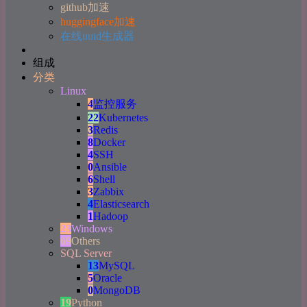
github加速
huggingface加速
在线uuid生成器
组成
分类
Linux
4
监控服务
22
Kubernetes
3
Redis
8
Docker
4
SSH
0
Ansible
6
Shell
3
Zabbix
4
Elasticsearch
1
Hadoop
23
Windows
69
Others
SQL Server
13
MySQL
5
Oracle
0
MongoDB
19
Python