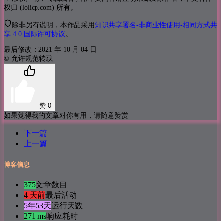
权归 (lolicp.com) 所有。
除非另有说明，本作品采用
知识共享署名-非商业性使用-相同方式共
享 4.0 国际许可协议
。
最后修改：2021 年 10 月 04 日
© 允许规范转载
赞
0
如果觉得我的文章对你有用，请随意赞赏
下一篇
上一篇
博客信息
375
文章数目
4 天前
最后活动
5年53天
运行天数
271 ms
响应耗时