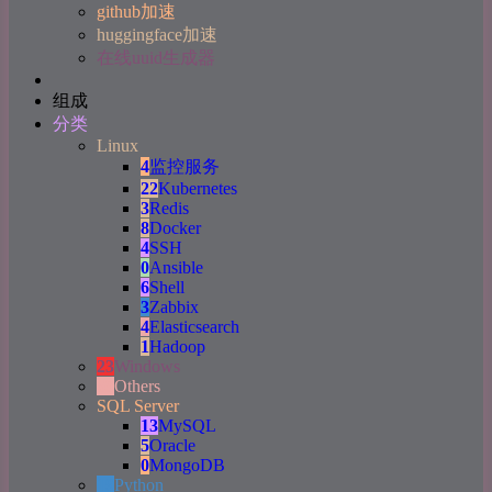
github加速
huggingface加速
在线uuid生成器
组成
分类
Linux
4
监控服务
22
Kubernetes
3
Redis
8
Docker
4
SSH
0
Ansible
6
Shell
3
Zabbix
4
Elasticsearch
1
Hadoop
23
Windows
69
Others
SQL Server
13
MySQL
5
Oracle
0
MongoDB
19
Python