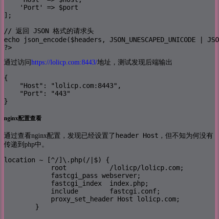
    'Port' => $port

];

// 返回 JSON 格式的请求头

echo json_encode($headers, JSON_UNESCAPED_UNICODE | JSO
?>
通过访问
https://lolicp.com:8443/
地址，测试发现后端输出
{

    "Host": "lolicp.com:8443",

    "Port": "443"

}
nginx配置查看
header Host
通过查看nginx配置，发现已经设置了
，但不知为何没有
传递到php中。
location ~ [^/]\.php(/|$) {

            root           /lolicp/lolicp.com;

            fastcgi_pass webserver;

            fastcgi_index  index.php;

            include        fastcgi.conf;

            proxy_set_header Host lolicp.com;

        }