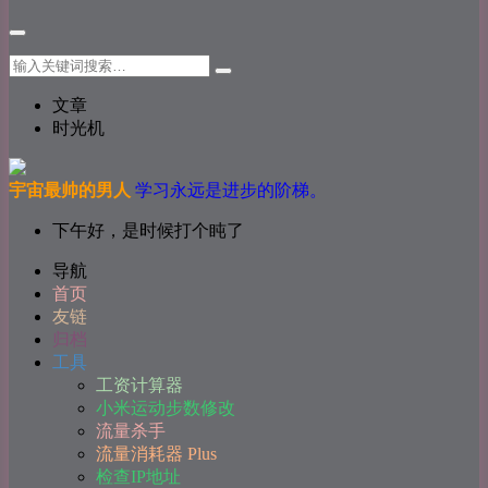
文章
时光机
宇宙最帅的男人
学习永远是进步的阶梯。
下午好，是时候打个盹了
导航
首页
友链
归档
工具
工资计算器
小米运动步数修改
流量杀手
流量消耗器 Plus
检查IP地址