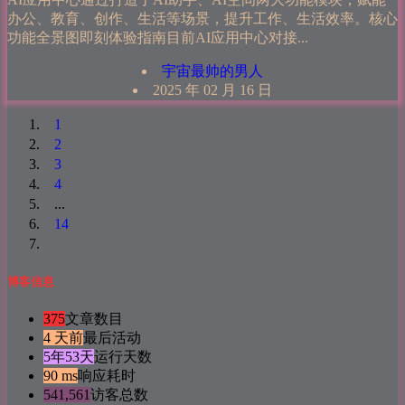
办公、教育、创作、生活等场景，提升工作、生活效率。核心
功能全景图即刻体验指南目前AI应用中心对接...
宇宙最帅的男人
2025 年 02 月 16 日
1
2
3
4
...
14
博客信息
375
文章数目
4 天前
最后活动
5年53天
运行天数
90 ms
响应耗时
541,561
访客总数