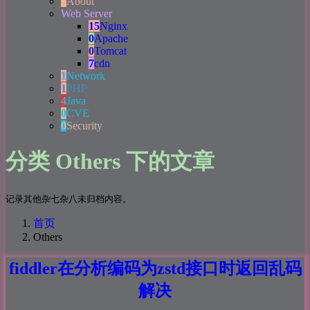
0
About
Web Server
15
Nginx
0
Apache
0
Tomcat
7
cdn
1
Network
1
PHP
4
Java
0
CVE
0
Security
分类 Others 下的文章
记录其他杂七杂八未归档内容。
首页
Others
fiddler在分析编码为zstd接口时返回乱码
解决