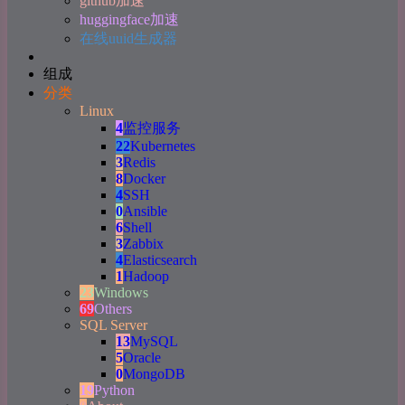
github加速
huggingface加速
在线uuid生成器
组成
分类
Linux
4
监控服务
22
Kubernetes
3
Redis
8
Docker
4
SSH
0
Ansible
6
Shell
3
Zabbix
4
Elasticsearch
1
Hadoop
23
Windows
69
Others
SQL Server
13
MySQL
5
Oracle
0
MongoDB
19
Python