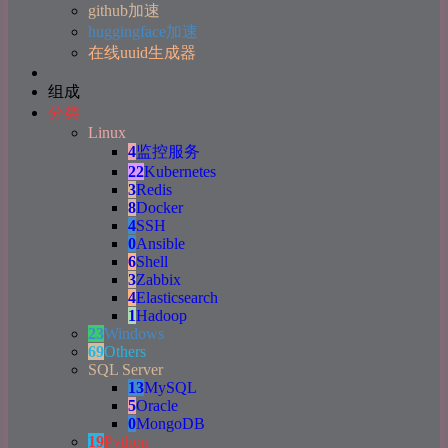
github加速
huggingface加速
在线uuid生成器
组成
分类
Linux
4
监控服务
22
Kubernetes
3
Redis
8
Docker
4
SSH
0
Ansible
6
Shell
3
Zabbix
4
Elasticsearch
1
Hadoop
23
Windows
69
Others
SQL Server
13
MySQL
5
Oracle
0
MongoDB
19
Python