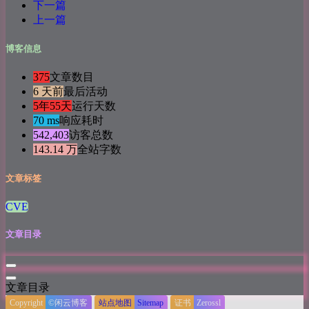
下一篇
上一篇
博客信息
375
文章数目
6 天前
最后活动
5年55天
运行天数
70 ms
响应耗时
542,403
访客总数
143.14 万
全站字数
文章标签
CVE
文章目录
文章目录
Copyright
©闲云博客
站点地图
Sitemap
证书
Zerossl