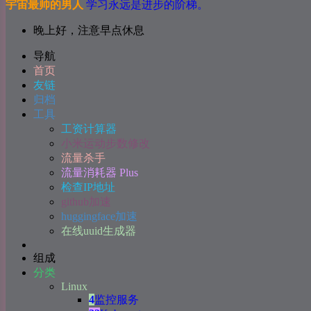
宇宙最帅的男人
学习永远是进步的阶梯。
晚上好，注意早点休息
导航
首页
友链
归档
工具
工资计算器
小米运动步数修改
流量杀手
流量消耗器 Plus
检查IP地址
github加速
huggingface加速
在线uuid生成器
组成
分类
Linux
4
监控服务