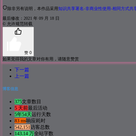
除非另有说明，本作品采用
知识共享署名-非商业性使用-相同方式共享 
最后修改：2021 年 09 月 18 日
© 允许规范转载
赞
0
如果觉得我的文章对你有用，请随意赞赏
下一篇
上一篇
博客信息
375
文章数目
5 天前
最后活动
5年54天
运行天数
83 ms
响应耗时
542,151
访客总数
143.14 万
全站字数