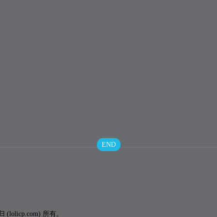
END
icp.com) 所有。