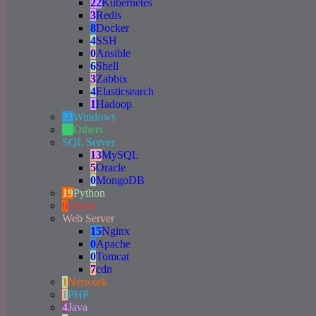
22
Kubernetes
3
Redis
8
Docker
4
SSH
0
Ansible
6
Shell
3
Zabbix
4
Elasticsearch
1
Hadoop
23
Windows
69
Others
SQL Server
13
MySQL
5
Oracle
0
MongoDB
19
Python
0
About
Web Server
15
Nginx
0
Apache
0
Tomcat
7
cdn
1
Network
1
PHP
4
Java