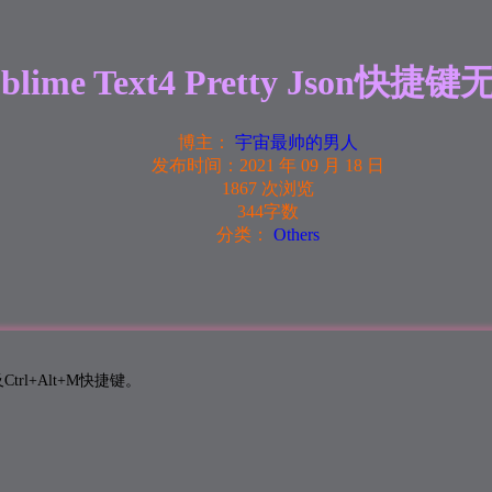
lime Text4 Pretty Json快
博主：
宇宙最帅的男人
发布时间：
2021 年 09 月 18 日
1867 次浏览
344字数
分类：
Others
及Ctrl+Alt+M快捷键。