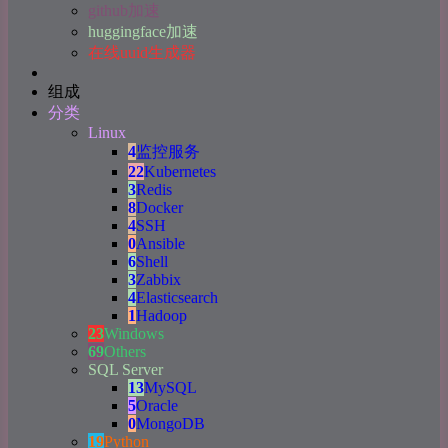
github加速
huggingface加速
在线uuid生成器
组成
分类
Linux
4
监控服务
22
Kubernetes
3
Redis
8
Docker
4
SSH
0
Ansible
6
Shell
3
Zabbix
4
Elasticsearch
1
Hadoop
23
Windows
69
Others
SQL Server
13
MySQL
5
Oracle
0
MongoDB
19
Python