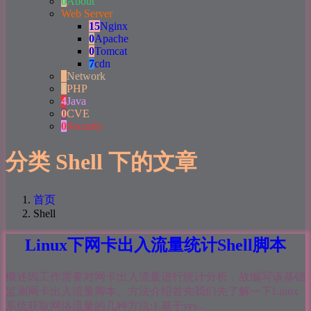
0
About
Web Server
15
Nginx
0
Apache
0
Tomcat
7
cdn
1
Network
1
PHP
4
Java
0
CVE
0
Security
分类 Shell 下的文章
首页
Shell
Linux下网卡出入流量统计Shell脚本
概述因工作需要对网卡出入流量进行统计分析，故编写该基础
监测网卡出入流量脚本。方法介绍首先我们先了解一下Linux
系统获取网络流量的几种方法:1.基于sys...