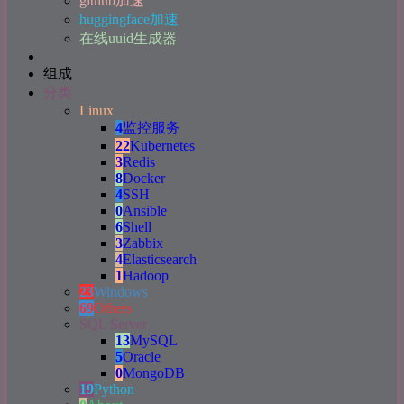
github加速
huggingface加速
在线uuid生成器
组成
分类
Linux
4
监控服务
22
Kubernetes
3
Redis
8
Docker
4
SSH
0
Ansible
6
Shell
3
Zabbix
4
Elasticsearch
1
Hadoop
23
Windows
69
Others
SQL Server
13
MySQL
5
Oracle
0
MongoDB
19
Python