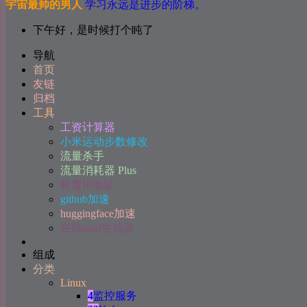
宇宙最帅的男人
学习永远是进步的阶梯。
下午好，是时候打个盹了
导航
首页
友链
归档
工具
工资计算器
小米运动步数修改
流量杀手
流量消耗器 Plus
检查IP地址
github加速
huggingface加速
在线uuid生成器
组成
分类
Linux
4
监控服务