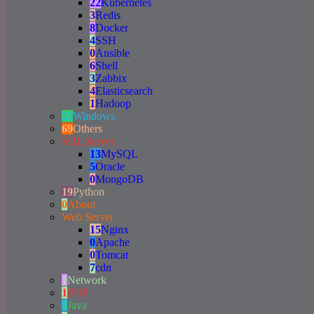
22
Kubernetes
3
Redis
8
Docker
4
SSH
0
Ansible
6
Shell
3
Zabbix
4
Elasticsearch
1
Hadoop
23
Windows
69
Others
SQL Server
13
MySQL
5
Oracle
0
MongoDB
19
Python
0
About
Web Server
15
Nginx
0
Apache
0
Tomcat
7
cdn
1
Network
1
PHP
4
Java