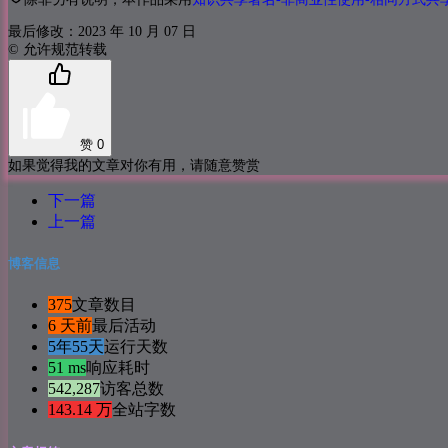
最后修改：2023 年 10 月 07 日
© 允许规范转载
赞
0
如果觉得我的文章对你有用，请随意赞赏
下一篇
上一篇
博客信息
375
文章数目
6 天前
最后活动
5年55天
运行天数
51 ms
响应耗时
542,287
访客总数
143.14 万
全站字数